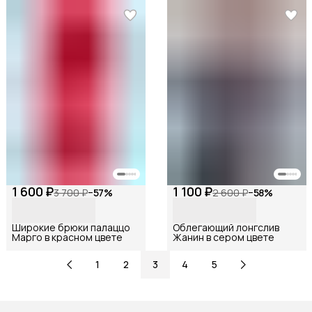
1 600 ₽
1 100 ₽
3 700 ₽
−
57
%
2 600 ₽
−
58
%
Широкие брюки палаццо
Облегающий лонгслив
Марго в красном цвете
Жанин в сером цвете
1
2
3
4
5