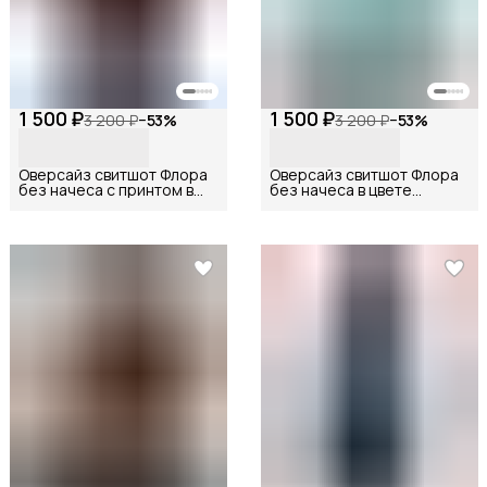
1 500 ₽
1 500 ₽
3 200 ₽
−
53
%
3 200 ₽
−
53
%
Оверсайз свитшот Флора
Оверсайз свитшот Флора
без начеса с принтом в
без начеса в цвете
шоколадном цвете
аквамарин