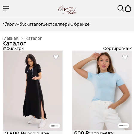
Колумбус
Каталог
Бестселлеры
О бренде
Главная
›
Каталог
Каталог
Фильтры
Сортировка
600 ₽
2 800 ₽
1 700 ₽
−
65
%
6 800 ₽
−
59
%