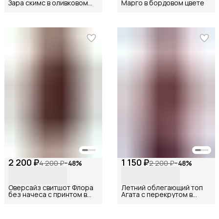
Зара скимс в оливковом
Марго в бордовом цвете
цвете
2 200 ₽
1 150 ₽
4 200 ₽
−
48
%
2 200 ₽
−
48
%
Оверсайз свитшот Флора
Летний облегающий топ
без начеса с принтом в
Агата с перекрутом в
шоколадном цвете
шоколадном цвете