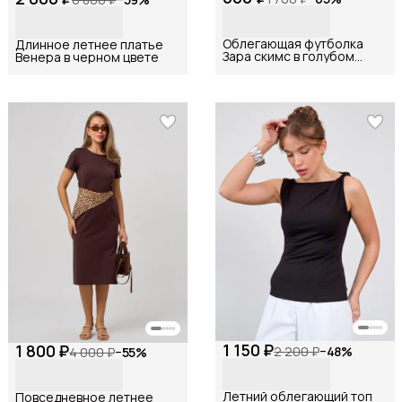
Облегающая футболка
Длинное летнее платье
Зара скимс в голубом
Венера в черном цвете
цвете
1 150 ₽
1 800 ₽
2 200 ₽
−
48
%
4 000 ₽
−
55
%
Летний облегающий топ
Повседневное летнее