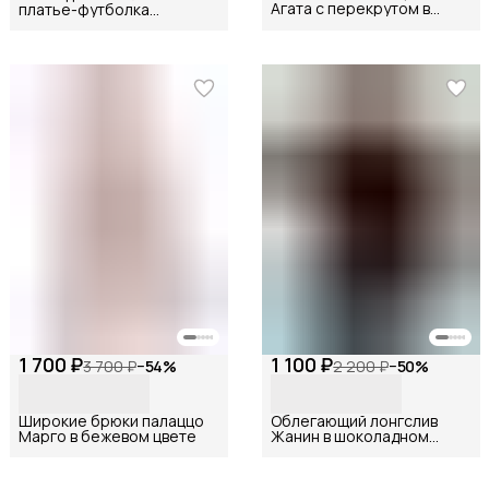
Агата с перекрутом в
платье-футболка
черном цвете
Мегаполис в шоколадном
цвете
1 700 ₽
1 100 ₽
3 700 ₽
−
54
%
2 200 ₽
−
50
%
Широкие брюки палаццо
Облегающий лонгслив
Марго в бежевом цвете
Жанин в шоколадном
цвете