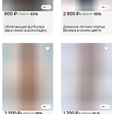
600 ₽
2 800 ₽
1 700 ₽
−
65
%
6 800 ₽
−
59
%
Облегающая футболка
Длинное летнее платье
Зара скимс в шоколадном
Венера в синем цвете
цвете
2 500 ₽
1 700 ₽
6 000 ₽
−
58
%
3 700 ₽
−
54
%