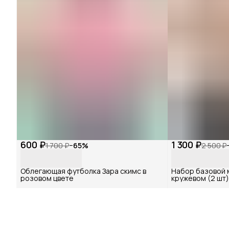
600 ₽
1 300 ₽
1 700 ₽
−
65
%
2 500 ₽
Облегающая футболка Зара скимс в
Набор базовой 
розовом цвете
кружевом (2 шт)