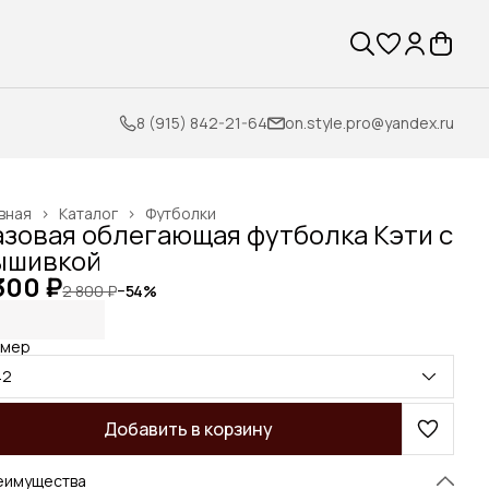
8 (915) 842-21-64
on.style.pro@yandex.ru
вная
›
Каталог
›
Футболки
азовая облегающая футболка Кэти с
ышивкой
300 ₽
2 800 ₽
−
54
%
змер
42
Добавить в корзину
еимущества