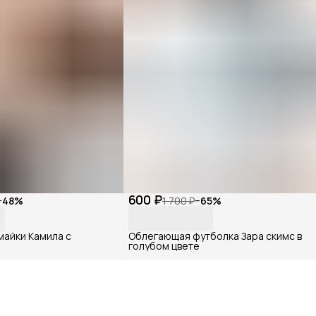
600 ₽
−
48
%
1 700 ₽
−
65
%
майки Камила с
Облегающая футболка Зара скимс в
голубом цвете