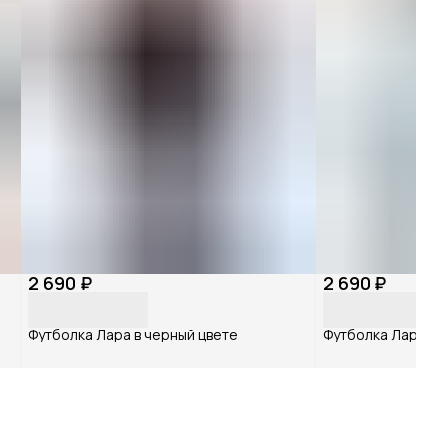
2 690 ₽
2 690 ₽
Футболка Лара в черный цвете
Футболка Лара в 