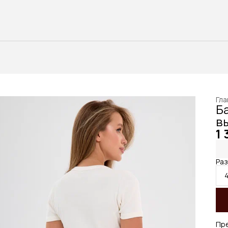
Гла
Б
в
1 
Ра
Пр