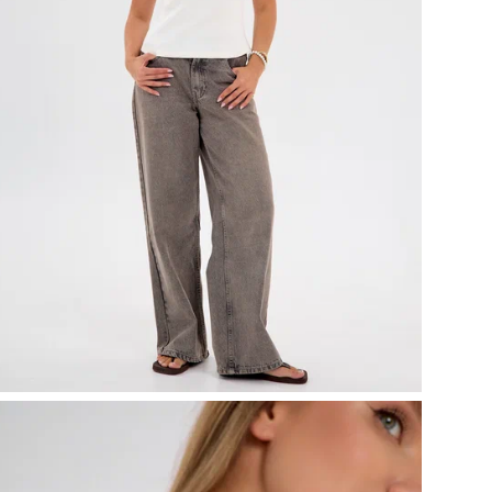
Со
Тип
На
Стр
По
Де
Фак
Ко
Ухо
Рис
ТН
Бр