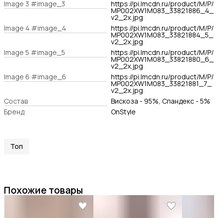
Image 3 #image_3
https://pi.lmcdn.ru/product/M/P/
MP002XW1M083_33821886_4_
v2_2x.jpg
Image 4 #image_4
https://pi.lmcdn.ru/product/M/P/
MP002XW1M083_33821884_5_
v2_2x.jpg
Image 5 #image_5
https://pi.lmcdn.ru/product/M/P/
MP002XW1M083_33821880_6_
v2_2x.jpg
Image 6 #image_6
https://pi.lmcdn.ru/product/M/P/
MP002XW1M083_33821881_7_
v2_2x.jpg
Состав
Вискоза - 95%, Спандекс - 5%
Бренд
OnStyle
Топ
Похожие товары