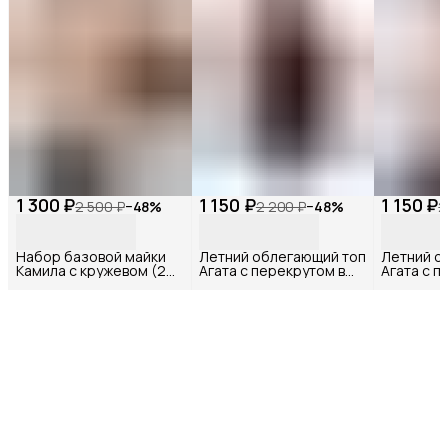
1 300 ₽
1 150 ₽
1 150 ₽
2 500 ₽
−
48
%
2 200 ₽
−
48
%
2
Набор базовой майки
Летний облегающий топ
Летний о
Камила с кружевом (2
Агата с перекрутом в
Агата с п
шт)
черном цвете
белом цв