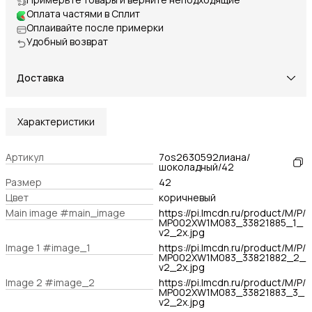
Оплата частями в Сплит
Оплаивайте после примерки
Удобный возврат
Доставка
Характеристики
Артикул
7os2630592лиана/
шоколадный/42
Размер
42
Цвет
коричневый
Main image #main_image
https://pi.lmcdn.ru/product/M/P/
MP002XW1M083_33821885_1_
v2_2x.jpg
Image 1 #image_1
https://pi.lmcdn.ru/product/M/P/
MP002XW1M083_33821882_2_
v2_2x.jpg
Image 2 #image_2
https://pi.lmcdn.ru/product/M/P/
MP002XW1M083_33821883_3_
v2_2x.jpg