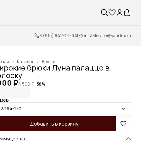
8 (915) 842-21-64
on.style.pro@yandex.ru
вная
›
Каталог
›
Брюки
ирокие брюки Луна палаццо в
олоску
900 ₽
4 500 ₽
−
58
%
змер
52/164-170
Добавить в корзину
еимущества