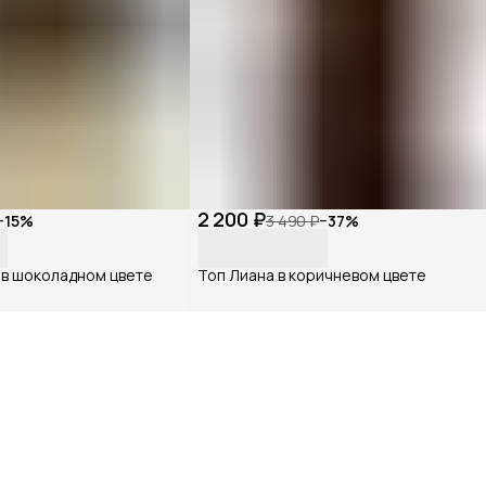
2 200 ₽
−
15
%
3 490 ₽
−
37
%
 в шоколадном цвете
Топ Лиана в коричневом цвете