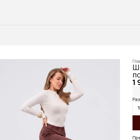
Гла
Ш
п
1 
Ра
Пр