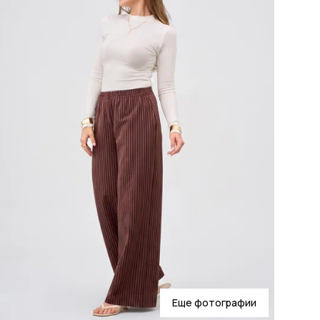
Тип
ТН
Кол
Пар
(ОГ
Бр
Еще фотографии