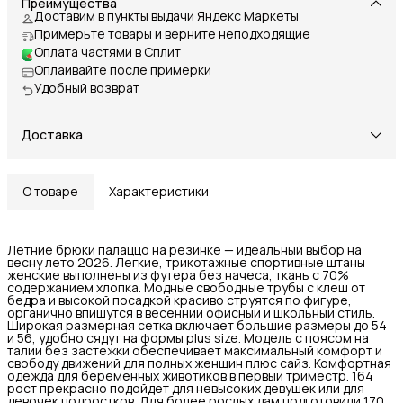
Преимущества
Доставим в пункты выдачи Яндекс Маркеты
Примерьте товары и верните неподходящие
Оплата частями в Сплит
Оплаивайте после примерки
Удобный возврат
Доставка
О товаре
Характеристики
Летние брюки палаццо на резинке — идеальный выбор на
весну лето 2026. Легкие, трикотажные спортивные штаны
женские выполнены из футера без начеса, ткань с 70%
содержанием хлопка. Модные свободные трубы с клеш от
бедра и высокой посадкой красиво струятся по фигуре,
органично впишутся в весенний офисный и школьный стиль.
Широкая размерная сетка включает большие размеры до 54
и 56, удобно сядут на формы plus size. Модель с поясом на
талии без застежки обеспечивает максимальный комфорт и
свободу движений для полных женщин плюс сайз. Комфортная
одежда для беременных животиков в первый триместр. 164
рост прекрасно подойдет для невысоких девушек или для
девочек подростков. Для более рослых дам подготовили 170