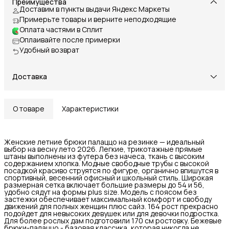
Преимущества
Доставим в пункты выдачи Яндекс Маркеты
Примерьте товары и верните неподходящие
Оплата частями в Сплит
Оплаивайте после примерки
Удобный возврат
Доставка
О товаре
Характеристики
Женские летние брюки палаццо на резинке — идеальный
выбор на весну лето 2026. Легкие, трикотажные прямые
штаны выполнены из футера без начеса, ткань с высоким
содержанием хлопка. Модные свободные трубы с высокой
посадкой красиво струятся по фигуре, органично впишутся в
спортивный, весенний офисный и школьный стиль. Широкая
размерная сетка включает большие размеры до 54 и 56,
удобно сядут на формы plus size. Модель с поясом без
застежки обеспечивает максимальный комфорт и свободу
движений для полных женщин плюс сайз. 164 рост прекрасно
подойдет для невысоких девушек или для девочки подростка.
Для более рослых дам подготовили 170 см ростовку. Бежевые
брюки-палаццо - базовая классика, которая никогда не