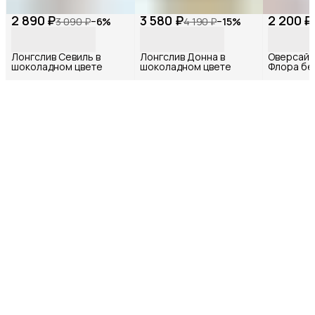
2 890 ₽
3 580 ₽
2 200 ₽
3 090 ₽
−
6
%
4 190 ₽
−
15
%
Лонгслив Севиль в
Лонгслив Донна в
Оверсайз
шоколадном цвете
шоколадном цвете
Флора бе
принтом 
цвете