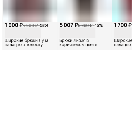
1 900 ₽
5 007 ₽
1 700 ₽
4 500 ₽
−
58
%
5 890 ₽
−
15
%
3
Широкие брюки Луна
Брюки Ливия в
Широкие
палаццо в полоску
коричневом цвете
палаццо 
бордовом