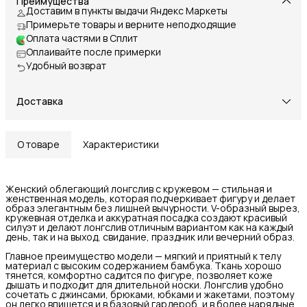
Преимущества
Доставим в пункты выдачи Яндекс Маркеты
Примерьте товары и верните неподходящие
Оплата частями в Сплит
Оплаивайте после примерки
Удобный возврат
Доставка
О товаре
Характеристики
Женский облегающий лонгслив с кружевом — стильная и
женственная модель, которая подчеркивает фигуру и делает
образ элегантным без лишней вычурности. V-образный вырез,
кружевная отделка и аккуратная посадка создают красивый
силуэт и делают лонгслив отличным вариантом как на каждый
день, так и на выход, свидание, праздник или вечерний образ.
Главное преимущество модели — мягкий и приятный к телу
материал с высоким содержанием бамбука. Ткань хорошо
тянется, комфортно садится по фигуре, позволяет коже
дышать и подходит для длительной носки. Лонгслив удобно
сочетать с джинсами, брюками, юбками и жакетами, поэтому
он легко впишется и в базовый гардероб, и в более нарядные