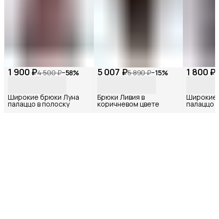
1 900 ₽
5 007 ₽
1 800 ₽
4 500 ₽
−
58
%
5 890 ₽
−
15
%
Широкие брюки Луна
Брюки Ливия в
Широкие
палаццо в полоску
коричневом цвете
палаццо 
графит