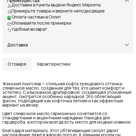
Преимущества
Доставим в пункты выдачи Яндекс Маркеты
Примерьте товары и верните неподходящие
Оплата частями в Сплит
Оплаивайте после примерки
Удобный возврат
Доставка
О товаре
Характеристики
Женский лонгслив — стильная кофта трендового оттенка-
сливочное масло, созданная для тех, кто ценит комфорт и
эстетику. С изысканной драпировкой, создающей утончённый
акцент, смотрится особенно нарядной. Это облегающий
фасон, подходящий как кофточка летняя и как эффектный
вариант на вечер.
Цвет сливочное масло гармонично сочетается со
стандартными и акцентными нарядами. Находка для
гардероба, в котором всегда есть место для модных новинок.
Благодаря материалу, этот обтягивающий силуэт дарит
наслаждение даже в жаркую погоду. А длинным кроем он