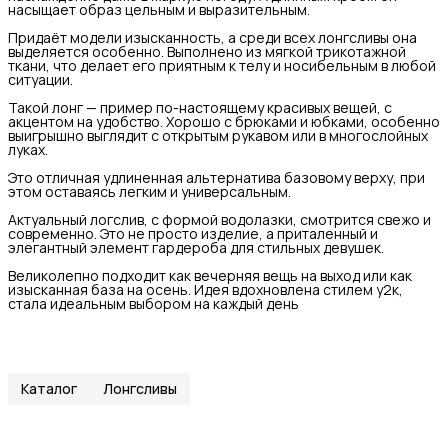
насыщает образ цельным и выразительным.
Придаёт модели изысканность, а среди всех лонгсливы она
выделяется особенно. Выполнено из мягкой трикотажной
ткани, что делает его приятным к телу и носибельным в любой
ситуации.
Такой лонг — пример по-настоящему красивых вещей, с
акцентом на удобство. Хорошо с брюками и юбками, особенно
выигрышно выглядит с открытым рукавом или в многослойных
луках.
Это отличная удлиненная альтернатива базовому верху, при
этом оставаясь легким и универсальным.
Актуальный логслив, с формой водолазки, смотрится свежо и
современно. Это не просто изделие, а приталенный и
элегантный элемент гардероба для стильных девушек.
Великолепно подходит как вечерняя вещь на выход или как
изысканная база на осень. Идея вдохновлена стилем у2к,
стала идеальным выбором на каждый день
Каталог
Лонгсливы