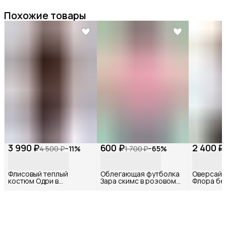
Похожие товары
3 990 ₽
600 ₽
2 400 ₽
4 500 ₽
−
11
%
1 700 ₽
−
65
%
Флисовый теплый
Облегающая футболка
Оверсайз
костюм Одри в
Зара скимс в розовом
Флора бе
шоколадном цвете
цвете
принтом 
меланж