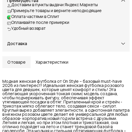
Преимущества
Доставим в пункты выдачи Яндекс Маркеты
Примерьте товары и верните неподходящие
Оплата частями в Сплит
Оплаивайте после примерки
Удобный возврат
Доставка
О товаре
Характеристики
Модная женская футболка от On Style – базовый must-have
2026 из пинтерест! Идеальная женская футболка розового
цвета для девушек, которые ценят комфорт и стиль! Эта
облегающая укороченная тонкая скимс модель создана,
чтобы подчеркивать фигуру, обеспечивая эффект
утягивающей посадки в обтяг. Приталенный крой и стрейч -
трикотаж мягко облегают тело, создавая секси - силуэт.
Круглый вырез добавляет элегантности, а однотонная палитра
в нежном розовом цвете делает её универсальной для любых
образов- корпоратив,новый год или встреча с друзьями.
Летняя и легкая, но при этом плотная и трикотажная, она
отлично подойдет на лето и станет трендовой базой в
гардеробе. Эта модная и стильная обтягивающая футболка –