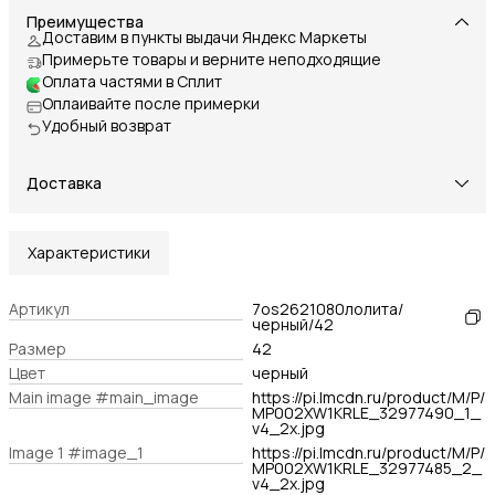
Преимущества
Доставим в пункты выдачи Яндекс Маркеты
Примерьте товары и верните неподходящие
Оплата частями в Сплит
Оплаивайте после примерки
Удобный возврат
Доставка
Характеристики
Артикул
7os2621080лолита/
черный/42
Размер
42
Цвет
черный
Main image #main_image
https://pi.lmcdn.ru/product/M/P/
MP002XW1KRLE_32977490_1_
v4_2x.jpg
Image 1 #image_1
https://pi.lmcdn.ru/product/M/P/
MP002XW1KRLE_32977485_2_
v4_2x.jpg