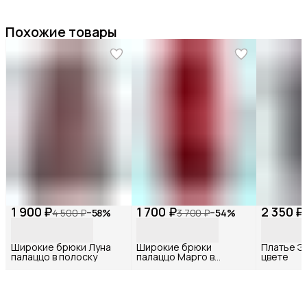
Похожие товары
1 900 ₽
1 700 ₽
2 350 ₽
4 500 ₽
−
58
%
3 700 ₽
−
54
%
Широкие брюки Луна
Широкие брюки
Платье Э
палаццо в полоску
палаццо Марго в
цвете
бордовом цвете