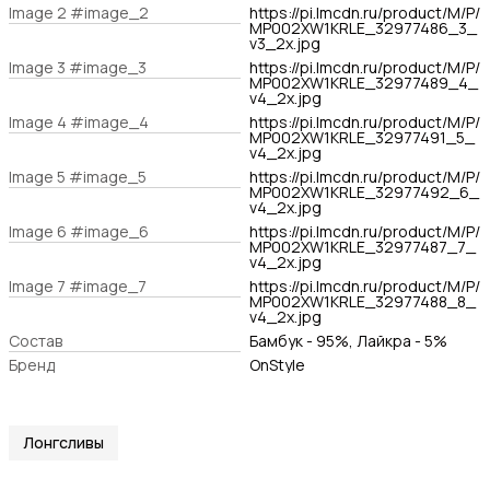
Image 2 #image_2
https://pi.lmcdn.ru/product/M/P/
MP002XW1KRLE_32977486_3_
v3_2x.jpg
Image 3 #image_3
https://pi.lmcdn.ru/product/M/P/
MP002XW1KRLE_32977489_4_
v4_2x.jpg
Image 4 #image_4
https://pi.lmcdn.ru/product/M/P/
MP002XW1KRLE_32977491_5_
v4_2x.jpg
Image 5 #image_5
https://pi.lmcdn.ru/product/M/P/
MP002XW1KRLE_32977492_6_
v4_2x.jpg
Image 6 #image_6
https://pi.lmcdn.ru/product/M/P/
MP002XW1KRLE_32977487_7_
v4_2x.jpg
Image 7 #image_7
https://pi.lmcdn.ru/product/M/P/
MP002XW1KRLE_32977488_8_
v4_2x.jpg
Состав
Бамбук - 95%, Лайкра - 5%
Бренд
OnStyle
Лонгсливы