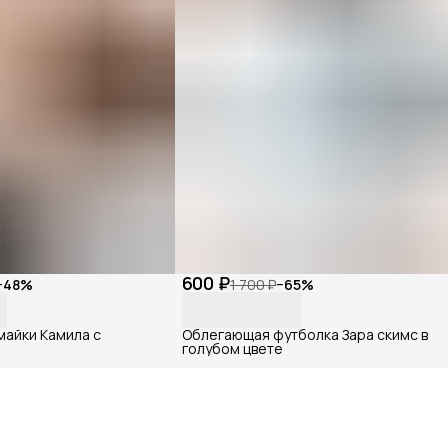
600 ₽
−
48
%
1 700 ₽
−
65
%
майки Камила с
Облегающая футболка Зара скимс в
голубом цвете