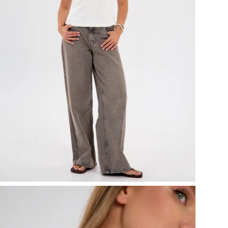
Со
Тип
На
Стр
По
Де
Фак
Ко
Ухо
Рис
ТН
Бр