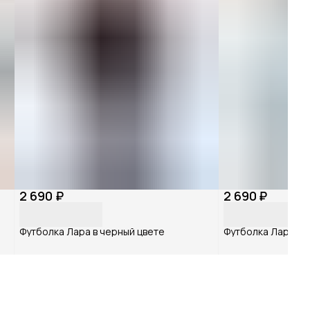
2 690 ₽
2 690 ₽
Футболка Лара в черный цвете
Футболка Лара в 