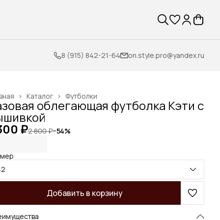
8 (915) 842-21-64
on.style.pro@yandex.ru
вная
›
Каталог
›
Футболки
азовая облегающая футболка Кэти с
ышивкой
300 ₽
2 800 ₽
−
54
%
змер
42
Добавить в корзину
еимущества