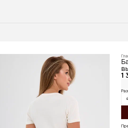
Гла
Б
в
1 
Ра
Пр