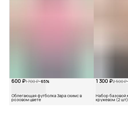
600 ₽
1 300 ₽
1 700 ₽
−
65
%
2 500 ₽
Облегающая футболка Зара скимс в
Набор базовой 
розовом цвете
кружевом (2 шт)