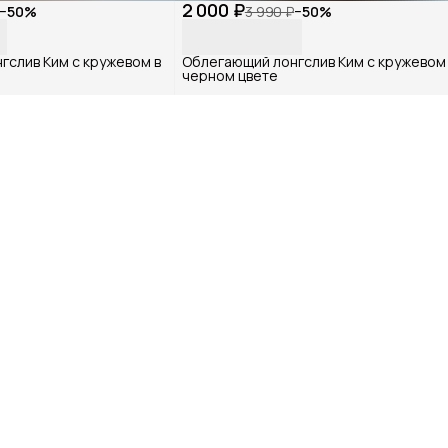
2 000 ₽
−
50
%
3 990 ₽
−
50
%
гслив Ким с кружевом в
Облегающий лонгслив Ким с кружевом 
черном цвете