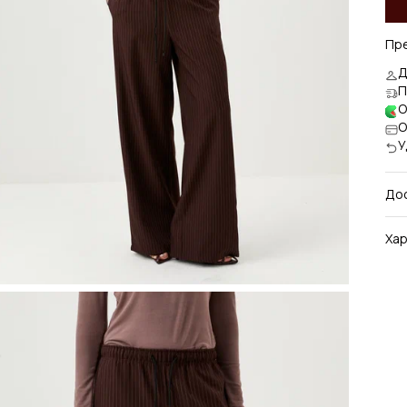
Пр
Д
П
О
О
У
До
Хар
Арт
Ра
Цв
Mai
Ima