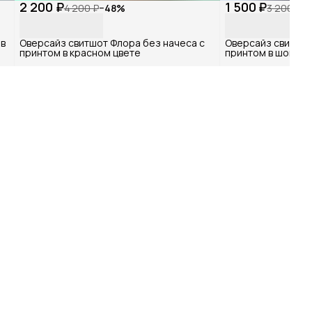
2 200 ₽
1 500 ₽
4 200 ₽
−
48
%
3 200 ₽
−
в
Оверсайз свитшот Флора без начеса с
Оверсайз свитшот
принтом в красном цвете
принтом в шокола