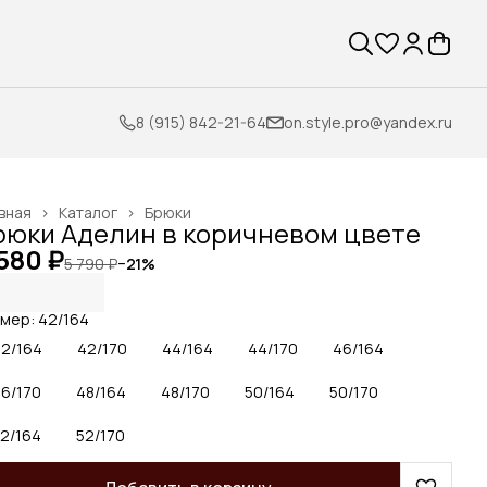
8 (915) 842-21-64
on.style.pro@yandex.ru
вная
›
Каталог
›
Брюки
рюки Аделин в коричневом цвете
580 ₽
5 790 ₽
−
21
%
мер: 42/164
2/164
42/170
44/164
44/170
46/164
6/170
48/164
48/170
50/164
50/170
2/164
52/170