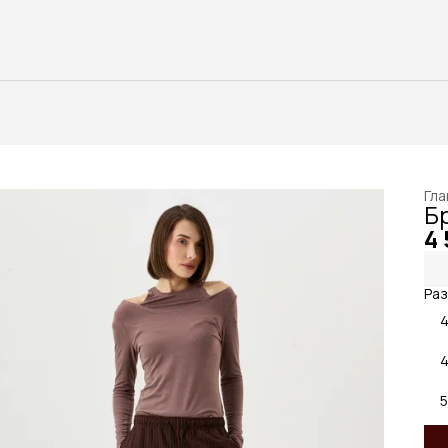
Гла
Б
4 
Раз
4
4
5