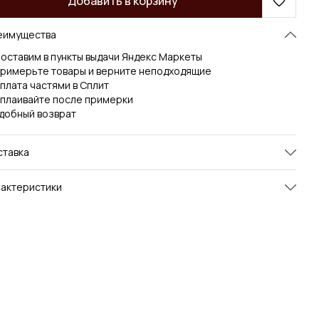
Добавить в корзину
еимущества
оставим в пункты выдачи Яндекс Маркеты
римерьте товары и верните неподходящие
плата частями в Сплит
плаивайте после примерки
добный возврат
ставка
актеристики
икул
7os2620978аделин/
коричневый/42/164
змер
42/164
ет
коричневый
n image #main_image
https://pi.lmcdn.ru/product/M/P/
MP002XW1KRMA_32977898_1_
v2_2x.jpg
ge 1 #image_1
https://pi.lmcdn.ru/product/M/P/
MP002XW1KRMA_32977899_2_